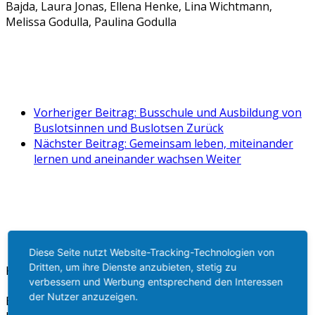
Bajda, Laura Jonas, Ellena Henke, Lina Wichtmann,
Melissa Godulla, Paulina Godulla
Vorheriger Beitrag: Busschule und Ausbildung von
Buslotsinnen und Buslotsen
Zurück
Nächster Beitrag: Gemeinsam leben, miteinander
lernen und aneinander wachsen
Weiter
Diese Seite nutzt Website-Tracking-Technologien von
Dritten, um ihre Dienste anzubieten, stetig zu
Kontakt
verbessern und Werbung entsprechend den Interessen
der Nutzer anzuzeigen.
Bigge-Lenne Gesamtschule