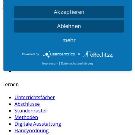
Kopernikusstr. 22 - 24
57413 Finnentrop
Akzeptieren
dummy
+49 27 21 60 599 100
Ablehnen
dummy
+49 27 21 60 599 106
mehr
dummy
info@b-l-g.de
dummy
www.b-l-g.de
Powered by
&
Impressum
|
Datenschutzerklärung
Lernen
Unterrichtsfächer
Abschlüsse
Stundenraster
Methoden
Digitale Ausstattung
Handyordnung