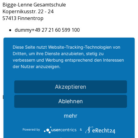
Bigge-Lenne Gesamtschule
Kopernikusstr. 22 - 24
57413 Finnentrop
dummy
+49 27 21 60 599 100
dummy
+49 27 21 60 599 106
Diese Seite nutzt Website-Tracking-Technologien von
dummy
info@b-l-g.de
Dritten, um ihre Dienste anzubieten, stetig zu
verbessern und Werbung entsprechend den Interessen
dummy
www.b-l-g.de
der Nutzer anzuzeigen.
Akzeptieren
Lernen
Ablehnen
Unterrichtsfächer
mehr
Abschlüsse
Stundenraster
Methoden
Powered by
&
Digitale Ausstattung