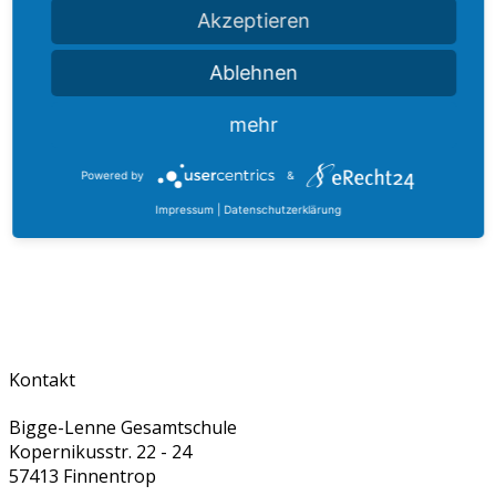
Akzeptieren
Ablehnen
mehr
weitere Anlaufstellen in der nahen Umgebung
Powered by
&
Impressum
|
Datenschutzerklärung
Kontakt
Bigge-Lenne Gesamtschule
Kopernikusstr. 22 - 24
57413 Finnentrop