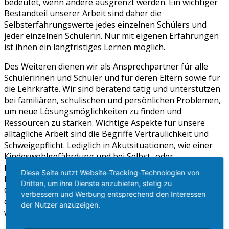
bedeutet, wenn andere ausgrenzt werden. Ein wichtiger
Bestandteil unserer Arbeit sind daher die
Selbsterfahrungswerte jedes einzelnen Schülers und
jeder einzelnen Schülerin. Nur mit eigenen Erfahrungen
ist ihnen ein langfristiges Lernen möglich.
Des Weiteren dienen wir als Ansprechpartner für alle
Schülerinnen und Schüler und für deren Eltern sowie für
die Lehrkräfte. Wir sind beratend tätig und unterstützen
bei familiären, schulischen und persönlichen Problemen,
um neue Lösungsmöglichkeiten zu finden und
Ressourcen zu stärken. Wichtige Aspekte für unsere
alltägliche Arbeit sind die Begriffe Vertraulichkeit und
Schweigepflicht. Lediglich in Akutsituationen, wie einer
Kindeswohlgefährdung und bei Selbst- oder
Fremdgefährdung, ist die Schweigepflicht aufgehoben.
Diese Seite nutzt Website-Tracking-Technologien von
Die Vorgehensweise unserer Arbeit an der Bigge-Lenne-
Dritten, um ihre Dienste anzubieten, stetig zu
Gesamtschule geschieht immer in enger Absprache mit
verbessern und Werbung entsprechend den Interessen
den Betroffenen. Es wird daher nichts unternommen,
der Nutzer anzuzeigen.
womit die Ratsuchenden nicht einverstanden sind.